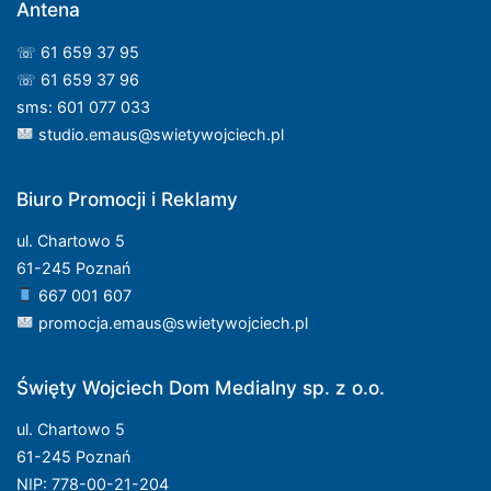
Antena
☏ 61 659 37 95
☏ 61 659 37 96
sms: 601 077 033
studio.emaus@swietywojciech.pl
Biuro Promocji i Reklamy
ul. Chartowo 5
61-245 Poznań
667 001 607
promocja.emaus@swietywojciech.pl
Święty Wojciech Dom Medialny sp. z o.o.
ul. Chartowo 5
61-245 Poznań
NIP: 778-00-21-204