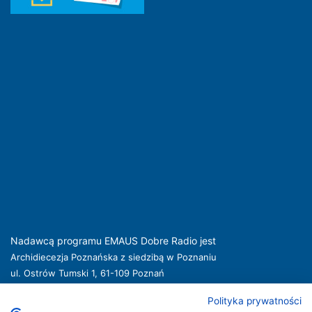
Nadawcą programu EMAUS Dobre Radio jest
Archidiecezja Poznańska z siedzibą w Poznaniu
ul. Ostrów Tumski 1, 61-109 Poznań
kuria@archpoznan.pl
www.archpoznan.pl
Polityka prywatności
Nadawca oferuje usługi medialne obejmujące rozpowszechnianie programu