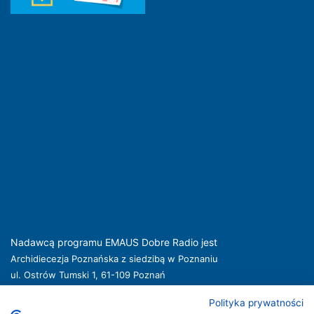
Nadawcą programu EMAUS Dobre Radio jest
Archidiecezja Poznańska z siedzibą w Poznaniu
ul. Ostrów Tumski 1, 61-109 Poznań
kuria@archpoznan.pl
www.archpoznan.pl
Polityka prywatności
Nadawca oferuje usługi medialne obejmujące rozpowszechnianie programu