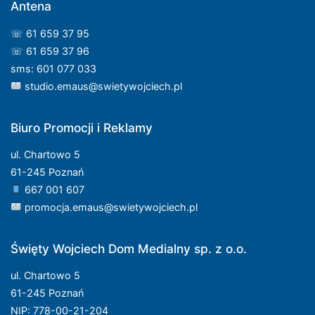
Antena
☏ 61 659 37 95
☏ 61 659 37 96
sms: 601 077 033
studio.emaus@swietywojciech.pl
Biuro Promocji i Reklamy
ul. Chartowo 5
61-245 Poznań
667 001 607
promocja.emaus@swietywojciech.pl
Święty Wojciech Dom Medialny sp. z o.o.
ul. Chartowo 5
61-245 Poznań
NIP: 778-00-21-204