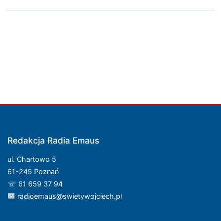
Redakcja Radia Emaus
ul. Chartowo 5
61-245 Poznań
☏ 61 659 37 94
radioemaus@swietywojciech.pl