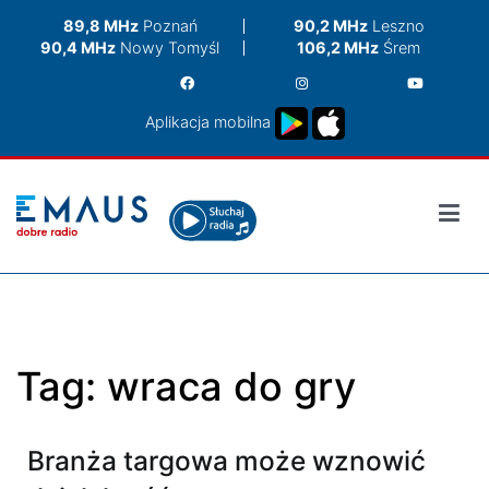
Przejdź
89,8 MHz
Poznań
90,2 MHz
Leszno
do
90,4 MHz
Nowy Tomyśl
106,2 MHz
Śrem
treści
Aplikacja mobilna
Tag:
wraca do gry
Branża targowa może wznowić