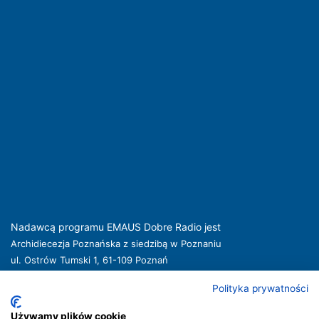
Nadawcą programu EMAUS Dobre Radio jest
Archidiecezja Poznańska z siedzibą w Poznaniu
ul. Ostrów Tumski 1, 61-109 Poznań
kuria@archpoznan.pl
www.archpoznan.pl
Polityka prywatności
Nadawca oferuje usługi medialne obejmujące rozpowszechnianie programu
radiowego pod nazwą EMAUS Dobre Radio oraz prowadzenie portalu
Używamy plików cookie