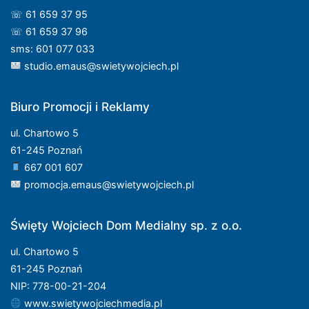
☏ 61 659 37 95
☏ 61 659 37 96
sms: 601 077 033
studio.emaus@swietywojciech.pl
Biuro Promocji i Reklamy
ul. Chartowo 5
61-245 Poznań
667 001 607
promocja.emaus@swietywojciech.pl
Święty Wojciech Dom Medialny sp. z o.o.
ul. Chartowo 5
61-245 Poznań
NIP: 778-00-21-204
www.swietywojciechmedia.pl