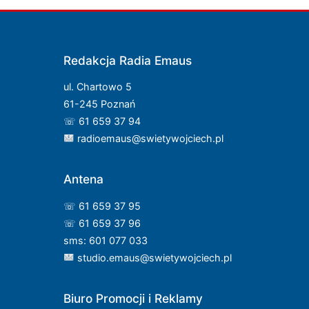
Redakcja Radia Emaus
ul. Chartowo 5
61-245 Poznań
☏ 61 659 37 94
radioemaus@swietywojciech.pl
Antena
☏ 61 659 37 95
☏ 61 659 37 96
sms: 601 077 033
studio.emaus@swietywojciech.pl
Biuro Promocji i Reklamy