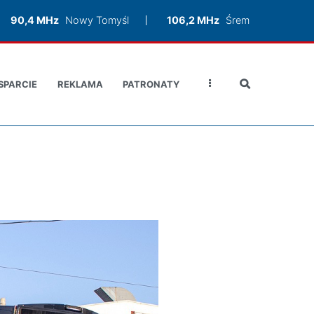
90,4 MHz
Nowy Tomyśl
106,2 MHz
Śrem
SPARCIE
REKLAMA
PATRONATY