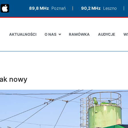
89,8 MHz
Poznań
90,2 MHz
Leszno
AKTUALNOŚCI
O NAS
RAMÓWKA
AUDYCJE
W
jak nowy