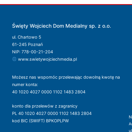
Święty Wojciech Dom Medialny sp. z o.o.
ul. Chartowo 5
61-245 Poznań
NIP: 778-00-21-204
www.swietywojciechmedia.pl
Możesz nas wspomóc przelewając dowolną kwotę na
numer konta
:
40 1020 4027 0000 1102 1483 2804
konto dla przelewów z zagranicy
PL 40 1020 4027 0000 1102 1483 2804
N
kod BIC (SWIFT) BPKOPLPW
A
u