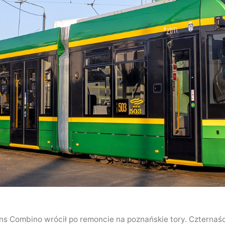
s Combino wrócił po remoncie na poznańskie tory. Czternaśc