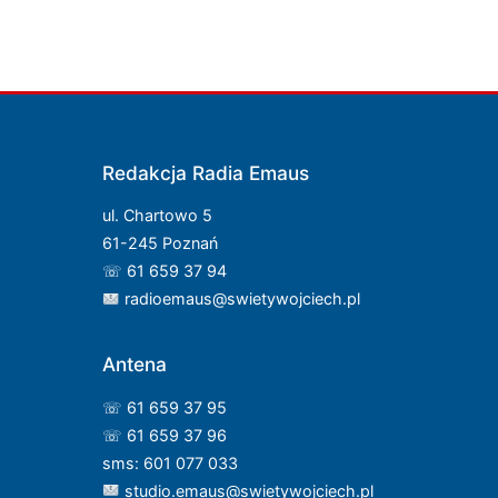
Redakcja Radia Emaus
ul. Chartowo 5
61-245 Poznań
☏ 61 659 37 94
radioemaus@swietywojciech.pl
Antena
☏ 61 659 37 95
☏ 61 659 37 96
sms: 601 077 033
studio.emaus@swietywojciech.pl