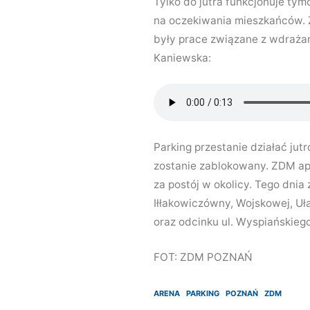
Tylko do jutra funkcjonuje tym
na oczekiwania mieszkańców. Z
były prace związane z wdraża
Kaniewska:
Parking przestanie działać jut
zostanie zablokowany. ZDM ap
za postój w okolicy. Tego dni
Iłłakowiczówny, Wojskowej, Uł
oraz odcinku ul. Wyspiańskieg
FOT: ZDM POZNAŃ
ARENA
PARKING
POZNAŃ
ZDM