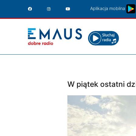
Przejdź
Aplikacja mobilna
do
treści
W piątek ostatni d