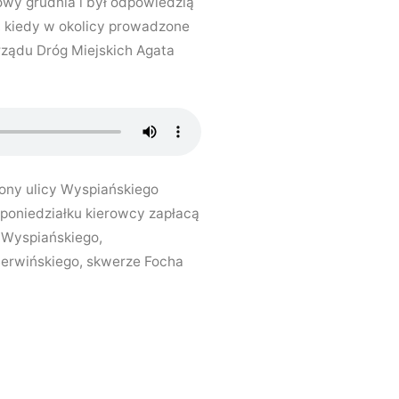
łowy grudnia i był odpowiedzią
, kiedy w okolicy prowadzone
rządu Dróg Miejskich Agata
rony ulicy Wyspiańskiego
poniedziałku kierowcy zapłacą
h Wyspiańskiego,
 Berwińskiego, skwerze Focha