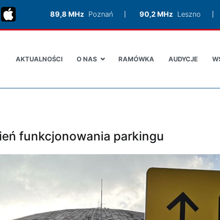
89,8 MHz
Poznań
90,2 MHz
Leszno
AKTUALNOŚCI
O NAS
RAMÓWKA
AUDYCJE
W
zień funkcjonowania parkingu