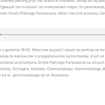
czasowy parking przy hali Arena w Poznaniu. Istniał on od po
głaszali oni trudności ze znalezieniem miejsc do parkowania
niem Strefy Płatnego Parkowania. Mówi rzecznik prasowy Za
ro o godzinie 18:00. Wówczas wyjazd i wjazd na parking od st
eluje do kierowców o przeparkowanie samochodów. A już od 
a zostanie uruchomiona Strefa Płatnego Parkowania na ulicac
ańskiej, Grottgera, Kossaka, Chełmońskiego, Siemiradzkiego,
o od ul. Jarochowskiego do ul. Reymonta.