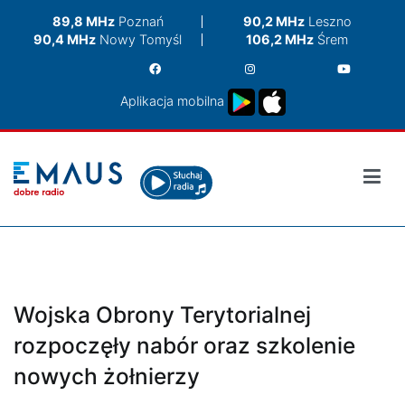
Przejdź
89,8 MHz
Poznań
90,2 MHz
Leszno
do
90,4 MHz
Nowy Tomyśl
106,2 MHz
Śrem
treści
Aplikacja mobilna
Wojska Obrony Terytorialnej
rozpoczęły nabór oraz szkolenie
nowych żołnierzy