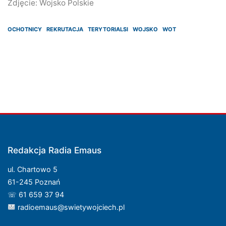
Zdjęcie: Wojsko Polskie
OCHOTNICY
REKRUTACJA
TERYTORIALSI
WOJSKO
WOT
Redakcja Radia Emaus
ul. Chartowo 5
61-245 Poznań
☏ 61 659 37 94
radioemaus@swietywojciech.pl