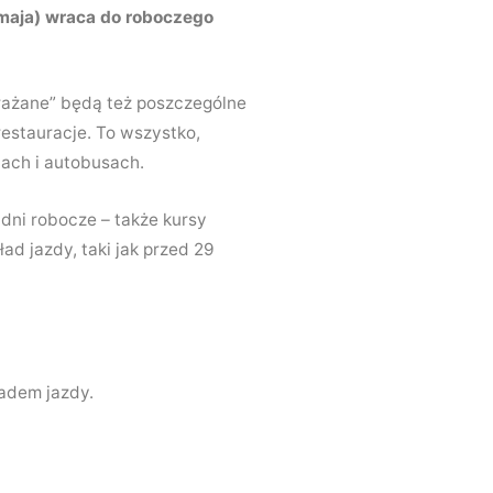
maja) wraca do roboczego
rażane” będą też poszczególne
restauracje. To wszystko,
jach i autobusach.
dni robocze – także kursy
ad jazdy, taki jak przed 29
ładem jazdy.