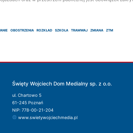
ANIE
OBOSTRZENIA
ROZKŁAD
SZKOŁA
TRAMWAJ
ZMIANA
ZTM
Święty Wojciech Dom Medialny sp. z o.o.
ul. Chartowo 5
61-245 Poznań
NIP: 778-00-21-204
www.swietywojciechmedia.pl