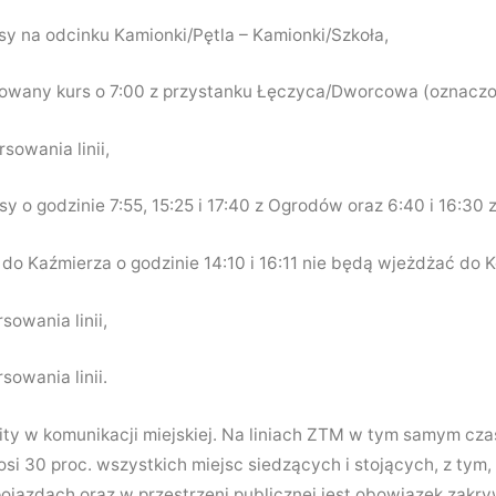
sy na odcinku Kamionki/Pętla – Kamionki/Szkoła,
izowany kurs o 7:00 z przystanku Łęczyca/Dworcowa (oznaczon
sowania linii,
sy o godzinie 7:55, 15:25 i 17:40 z Ogrodów oraz 6:40 i 16:30 
 do Kaźmierza o godzinie 14:10 i 16:11 nie będą wjeżdżać do 
sowania linii,
sowania linii.
ty w komunikacji miejskiej. Na liniach ZTM w tym samym cza
si 30 proc. wszystkich miejsc siedzących i stojących, z tym,
ojazdach oraz w przestrzeni publicznej jest obowiązek zakry