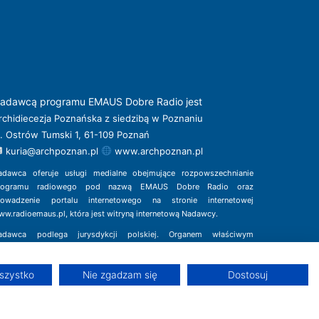
adawcą programu EMAUS Dobre Radio jest
rchidiecezja Poznańska z siedzibą w Poznaniu
l. Ostrów Tumski 1, 61-109 Poznań
kuria@archpoznan.pl
www.archpoznan.pl
adawca oferuje usługi medialne obejmujące rozpowszechnianie
rogramu radiowego pod nazwą EMAUS Dobre Radio oraz
rowadzenie portalu internetowego na stronie internetowej
ww.radioemaus.pl
, która jest witryną internetową Nadawcy.
adawca podlega jurysdykcji polskiej. Organem właściwym
 sprawach radiofonii i telewizji jest Krajowa Rada Radiofonii
Telewizji.
szystko
Nie zgadzam się
Dostosuj