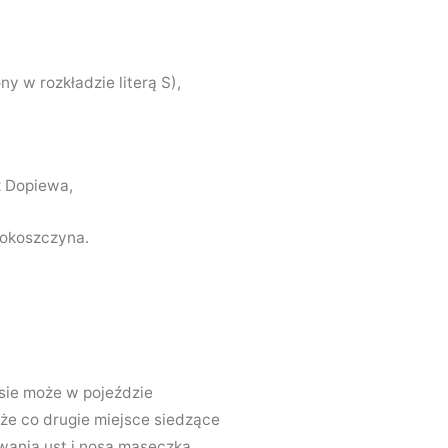
y w rozkładzie literą S),
z Dopiewa,
Kokoszczyna.
sie może w pojeździe
 że co drugie miejsce siedzące
wania ust i nosa maseczką.