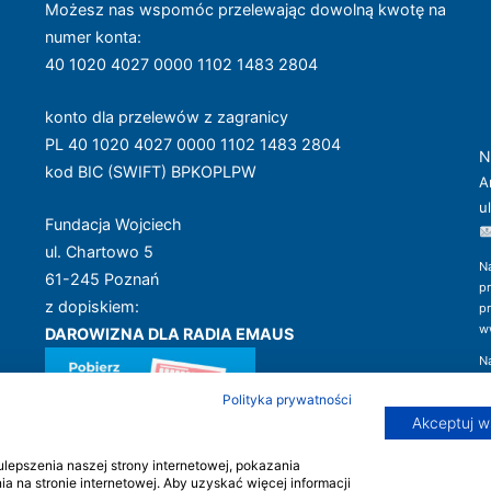
Możesz nas wspomóc przelewając dowolną kwotę na
numer konta
:
40 1020 4027 0000 1102 1483 2804
konto dla przelewów z zagranicy
PL 40 1020 4027 0000 1102 1483 2804
N
kod BIC (SWIFT) BPKOPLPW
A
u
Fundacja Wojciech
ul. Chartowo 5
N
61-245 Poznań
p
z dopiskiem:
p
w
DAROWIZNA DLA RADIA EMAUS
N
w
Dziękujemy!
Polityka prywatności
i 
Akceptuj w
epszenia naszej strony internetowej, pokazania
 na stronie internetowej. Aby uzyskać więcej informacji