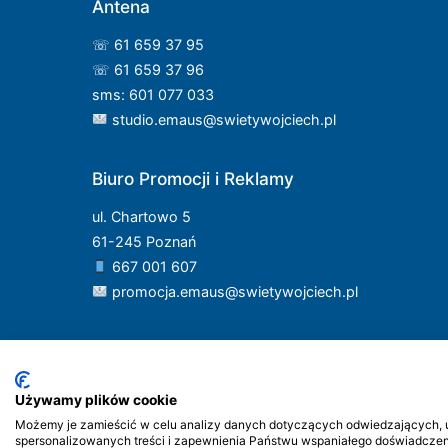
Antena
☏ 61 659 37 95
☏ 61 659 37 96
sms: 601 077 033
studio.emaus@swietywojciech.pl
Biuro Promocji i Reklamy
ul. Chartowo 5
61-245 Poznań
667 001 607
promocja.emaus@swietywojciech.pl
Używamy plików cookie
Możemy je zamieścić w celu analizy danych dotyczących odwiedzających, ul
spersonalizowanych treści i zapewnienia Państwu wspaniałego doświadczenia