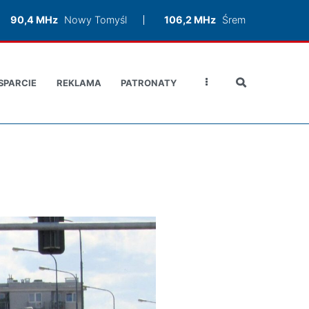
90,4 MHz
Nowy Tomyśl
106,2 MHz
Śrem
SPARCIE
REKLAMA
PATRONATY