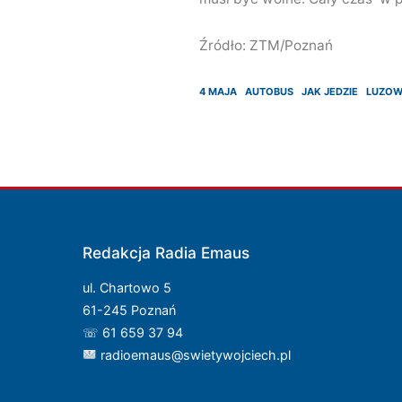
Źródło: ZTM/Poznań
4 MAJA
AUTOBUS
JAK JEDZIE
LUZOW
Redakcja Radia Emaus
ul. Chartowo 5
61-245 Poznań
☏ 61 659 37 94
radioemaus@swietywojciech.pl