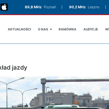
89,8 MHz
Poznań
90,2 MHz
Leszno
AKTUALNOŚCI
O NAS
RAMÓWKA
AUDYCJE
W
ład jazdy