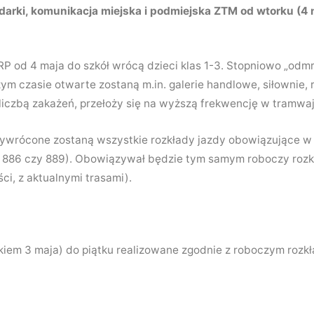
arki, komunikacja miejska i podmiejska ZTM od wtorku (4 
P od 4 maja do szkół wrócą dzieci klas 1-3. Stopniowo „odm
ym czasie otwarte zostaną m.in. galerie handlowe, siłownie, 
liczbą zakażeń, przełoży się na wyższą frekwencję w tramwa
ywrócone zostaną wszystkie rozkłady jazdy obowiązujące w 
24, 886 czy 889). Obowiązywał będzie tym samym roboczy rozkł
ci, z aktualnymi trasami).
tkiem 3 maja) do piątku realizowane zgodnie z roboczym rozk