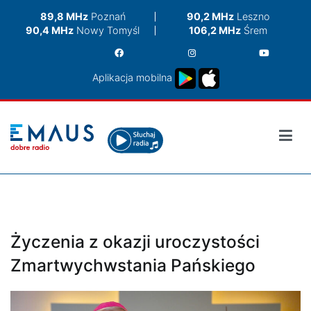
Przejdź
89,8 MHz
Poznań
90,2 MHz
Leszno
do
90,4 MHz
Nowy Tomyśl
106,2 MHz
Śrem
treści
Aplikacja mobilna
Życzenia z okazji uroczystości
Zmartwychwstania Pańskiego