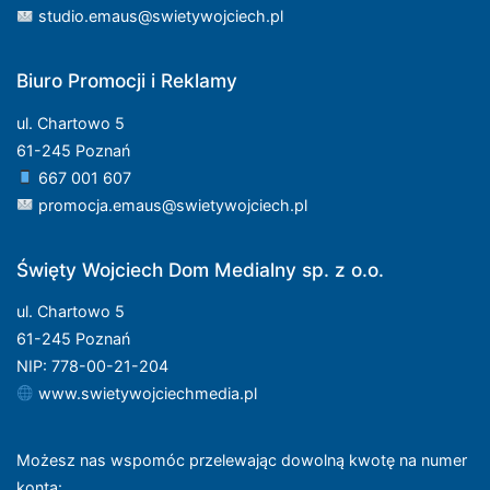
studio.emaus@swietywojciech.pl
Biuro Promocji i Reklamy
ul. Chartowo 5
61-245 Poznań
667 001 607
promocja.emaus@swietywojciech.pl
Święty Wojciech Dom Medialny sp. z o.o.
ul. Chartowo 5
61-245 Poznań
NIP: 778-00-21-204
www.swietywojciechmedia.pl
Możesz nas wspomóc przelewając dowolną kwotę na numer
konta
: