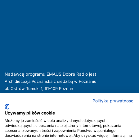
Nadawcą programu EMAUS Dobre Radio jest
Archidiecezja Poznańska z siedzibą w Poznaniu
ul. Ostrów Tumski 1, 61-109 Poznań
kuria@archpoznan.pl
www.archpoznan.pl
Polityka prywatności
Nadawca oferuje usługi medialne obejmujące rozpowszechnianie programu
radiowego pod nazwą EMAUS Dobre Radio oraz prowadzenie portalu
Używamy plików cookie
internetowego na stronie internetowej
www.radioemaus.pl
, która jest witryną
Możemy je zamieścić w celu analizy danych dotyczących
internetową Nadawcy.
odwiedzających, ulepszenia naszej strony internetowej, pokazania
spersonalizowanych treści i zapewnienia Państwu wspaniałego
Nadawca podlega jurysdykcji polskiej. Organem właściwym w sprawach
doświadczenia na stronie internetowej. Aby uzyskać więcej informacji na
radiofonii i telewizji jest Krajowa Rada Radiofonii i Telewizji.