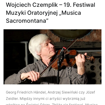
Wojciech Czemplik – 19. Festiwal
Muzyki Oratoryjnej „Musica
Sacromontana”
Georg Friedrich Händel, Andrzej Siewiński czy Józef
Zeidler. Między innymi ci artyści wybrzmią już
wkrótce na Świętej Górze. Zbliża się festiwal „Musica