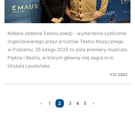
Kolejna odsłona Salonu poezji - wydarzenia cyklicznie
organizowanego przez artystów Teatru Muzycznego
w Poznaniu. 25 lutego 2023 to data premiery musicalu
Piękna i Bestia, w którym główną rolę zagra m.in.
Urszula Laudańska.
7.12.2022
Nawigacja
1
2
3
4
5
po
wpisach