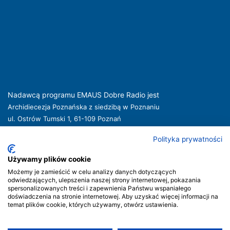
Nadawcą programu EMAUS Dobre Radio jest
Archidiecezja Poznańska z siedzibą w Poznaniu
ul. Ostrów Tumski 1, 61-109 Poznań
kuria@archpoznan.pl
www.archpoznan.pl
Polityka prywatności
Nadawca oferuje usługi medialne obejmujące rozpowszechnianie programu
radiowego pod nazwą EMAUS Dobre Radio oraz prowadzenie portalu
Używamy plików cookie
internetowego na stronie internetowej
www.radioemaus.pl
, która jest witryną
Możemy je zamieścić w celu analizy danych dotyczących
internetową Nadawcy.
odwiedzających, ulepszenia naszej strony internetowej, pokazania
spersonalizowanych treści i zapewnienia Państwu wspaniałego
Nadawca podlega jurysdykcji polskiej. Organem właściwym w sprawach
doświadczenia na stronie internetowej. Aby uzyskać więcej informacji na
radiofonii i telewizji jest Krajowa Rada Radiofonii i Telewizji.
temat plików cookie, których używamy, otwórz ustawienia.