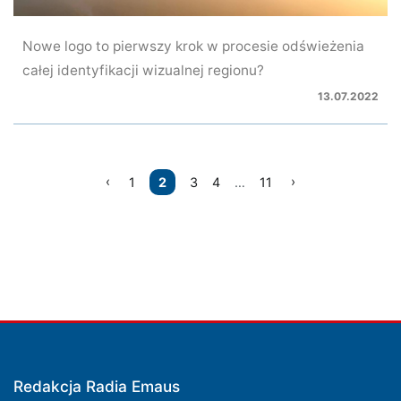
Nowe logo to pierwszy krok w procesie odświeżenia
całej identyfikacji wizualnej regionu?
13.07.2022
Nawigacja
1
2
3
4
…
11
po
wpisach
Redakcja Radia Emaus