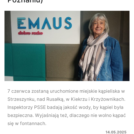
7 czerwca zostaną uruchomione miejskie kąpieliska w
Strzeszynku, nad Rusałką, w Kiekrzu i Krzyżownikach.
Inspektorzy PSSE badają jakość wody, by kąpiel była
bezpieczna. Wyjaśniają też, dlaczego nie wolno kąpać
się w fontannach.
14.05.2025