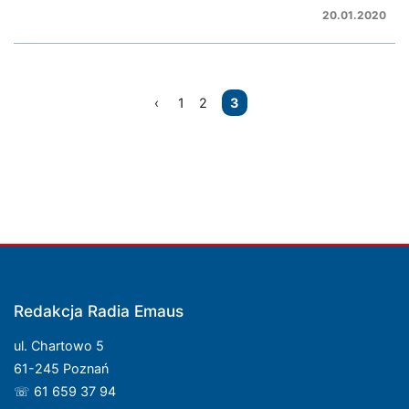
20.01.2020
Nawigacja
1
2
3
po
wpisach
Redakcja Radia Emaus
ul. Chartowo 5
61-245 Poznań
☏ 61 659 37 94