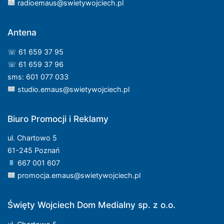
radioemaus@swietywojciech.pl
Antena
☏ 61 659 37 95
☏ 61 659 37 96
sms: 601 077 033
studio.emaus@swietywojciech.pl
Biuro Promocji i Reklamy
ul. Chartowo 5
61-245 Poznań
667 001 607
promocja.emaus@swietywojciech.pl
Święty Wojciech Dom Medialny sp. z o.o.