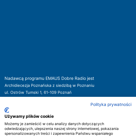
Nadawcą programu EMAUS Dobre Radio jest
Archidiecezja Poznańska z siedzibą w Poznaniu
ul. Ostrów Tumski 1, 61-109 Poznań
kuria@archpoznan.pl
www.archpoznan.pl
Polityka prywatności
Nadawca oferuje usługi medialne obejmujące rozpowszechnianie programu
radiowego pod nazwą EMAUS Dobre Radio oraz prowadzenie portalu
Używamy plików cookie
internetowego na stronie internetowej
www.radioemaus.pl
, która jest witryną
Możemy je zamieścić w celu analizy danych dotyczących
internetową Nadawcy.
odwiedzających, ulepszenia naszej strony internetowej, pokazania
spersonalizowanych treści i zapewnienia Państwu wspaniałego
Nadawca podlega jurysdykcji polskiej. Organem właściwym w sprawach