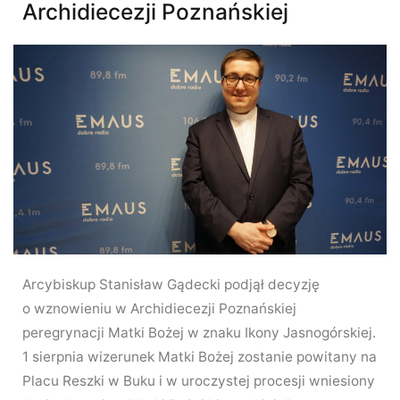
Archidiecezji Poznańskiej
Arcybiskup Stanisław Gądecki podjął decyzję
o wznowieniu w Archidiecezji Poznańskiej
peregrynacji Matki Bożej w znaku Ikony Jasnogórskiej.
1 sierpnia wizerunek Matki Bożej zostanie powitany na
Placu Reszki w Buku i w uroczystej procesji wniesiony