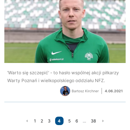
'Warto się szczepić' - to hasło wspólnej akcji piłkarzy
Warty Poznań i wielkopolskiego oddziału NFZ.
Bartosz Kirchner
4.06.2021
Nawigacja
1
2
3
4
5
6
…
38