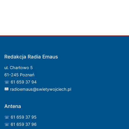
po
wpisach
Redakcja Radia Emaus
ul. Chartowo 5
61-245 Poznań
☏ 61 659 37 94
radioemaus@swietywojciech.pl
Antena
☏ 61 659 37 95
☏ 61 659 37 96