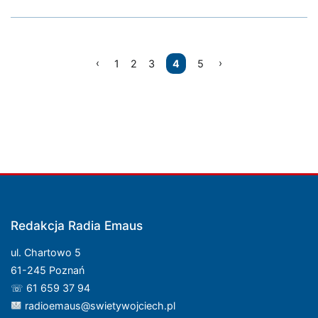
Nawigacja
1
2
3
4
5
po
wpisach
Redakcja Radia Emaus
ul. Chartowo 5
61-245 Poznań
☏ 61 659 37 94
radioemaus@swietywojciech.pl