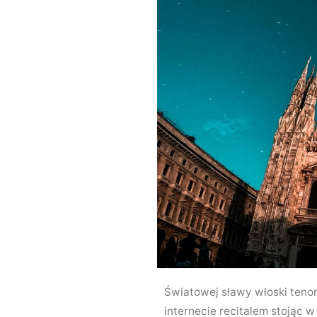
Światowej sławy włoski teno
internecie recitalem stojąc w