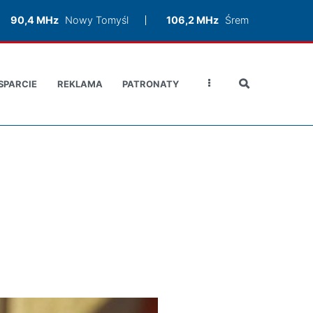
90,4 MHz
Nowy Tomyśl
106,2 MHz
Śrem
SPARCIE
REKLAMA
PATRONATY