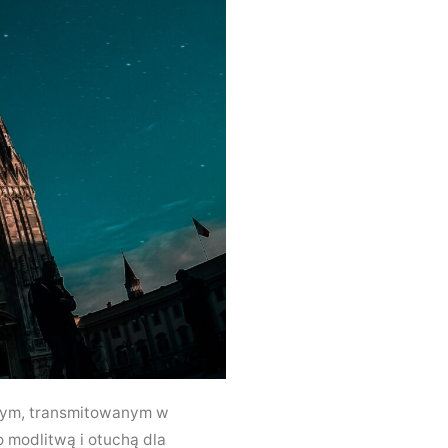
owym, transmitowanym w
o modlitwą i otuchą dla