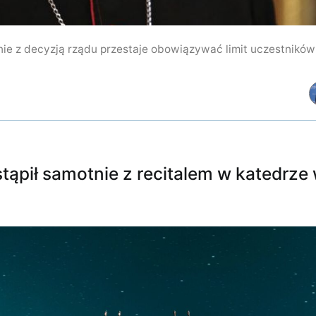
odnie z decyzją rządu przestaje obowiązywać limit uczestnikó
tąpił samotnie z recitalem w katedrze