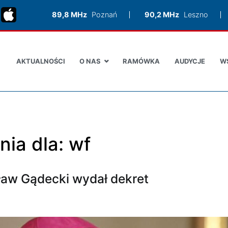
89,8 MHz
Poznań
90,2 MHz
Leszno
AKTUALNOŚCI
O NAS
RAMÓWKA
AUDYCJE
W
nia dla:
wf
ław Gądecki wydał dekret