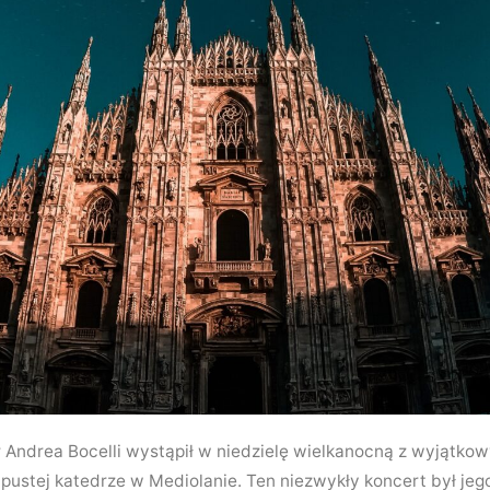
r Andrea Bocelli wystąpił w niedzielę wielkanocną z wyjątk
 pustej katedrze w Mediolanie. Ten niezwykły koncert był jeg