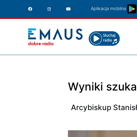
Przejdź
Aplikacja mobilna
do
treści
Wyniki szuka
Arcybiskup Stanis