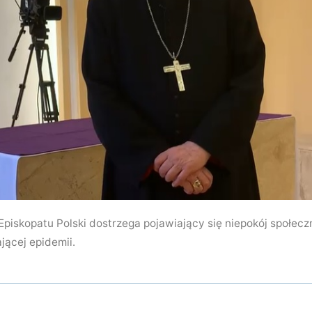
piskopatu Polski dostrzega pojawiający się niepokój społecz
ącej epidemii.