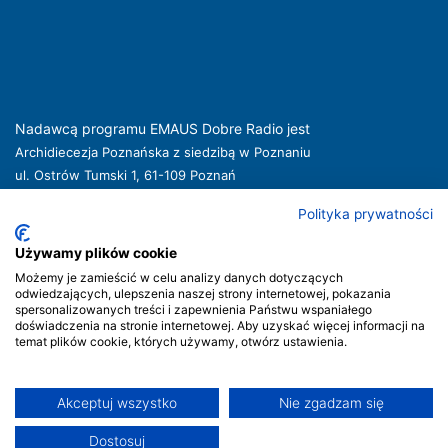
Nadawcą programu EMAUS Dobre Radio jest
Archidiecezja Poznańska z siedzibą w Poznaniu
ul. Ostrów Tumski 1, 61-109 Poznań
kuria@archpoznan.pl
www.archpoznan.pl
Polityka prywatności
Nadawca oferuje usługi medialne obejmujące rozpowszechnianie programu
radiowego pod nazwą EMAUS Dobre Radio oraz prowadzenie portalu
Używamy plików cookie
internetowego na stronie internetowej
www.radioemaus.pl
, która jest witryną
Możemy je zamieścić w celu analizy danych dotyczących
internetową Nadawcy.
odwiedzających, ulepszenia naszej strony internetowej, pokazania
spersonalizowanych treści i zapewnienia Państwu wspaniałego
Nadawca podlega jurysdykcji polskiej. Organem właściwym w sprawach
doświadczenia na stronie internetowej. Aby uzyskać więcej informacji na
radiofonii i telewizji jest Krajowa Rada Radiofonii i Telewizji.
temat plików cookie, których używamy, otwórz ustawienia.
Akceptuj wszystko
Nie zgadzam się
Prawa autorskie © Radio Emaus | Strona stworzona przez
Dostosuj