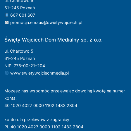
ul. Chartowo 5
61-245 Poznań
667 001 607
promocja.emaus@swietywojciech.pl
Święty Wojciech Dom Medialny sp. z o.o.
ul. Chartowo 5
61-245 Poznań
NIP: 778-00-21-204
www.swietywojciechmedia.pl
Możesz nas wspomóc przelewając dowolną kwotę na numer
konta
:
40 1020 4027 0000 1102 1483 2804
konto dla przelewów z zagranicy
PL 40 1020 4027 0000 1102 1483 2804