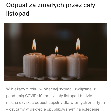
Odpust za zmarłych przez cały
listopad
W bieżącym roku, w obecnej sytuacji związanej z
pandemią COVID-19, przez cały listopad będzie
można uzyskać odpust zupełny dla wiernych zmarłych
– czytamy w dekrecie opublikowanym na polecenie