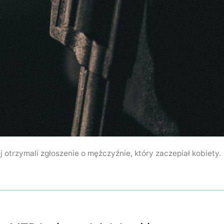
j otrzymali zgłoszenie o mężczyźnie, który zaczepiał kobiety.