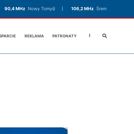
90,4 MHz
Nowy Tomyśl
106,2 MHz
Śrem
SPARCIE
REKLAMA
PATRONATY