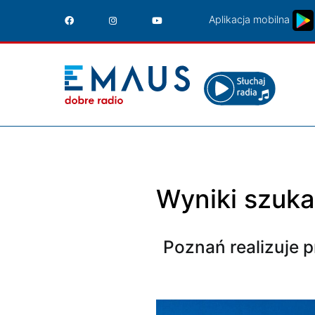
Przejdź
Aplikacja mobilna
do
treści
Wyniki szuka
Poznań realizuje 