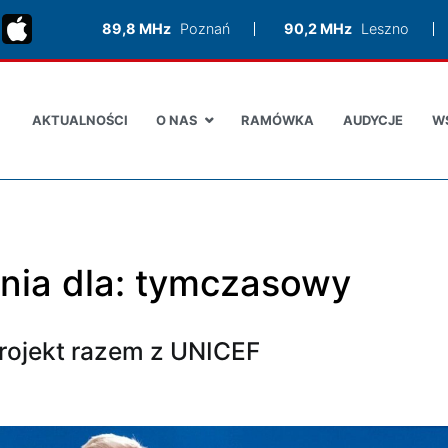
89,8 MHz
Poznań
90,2 MHz
Leszno
AKTUALNOŚCI
O NAS
RAMÓWKA
AUDYCJE
W
nia dla:
tymczasowy
projekt razem z UNICEF