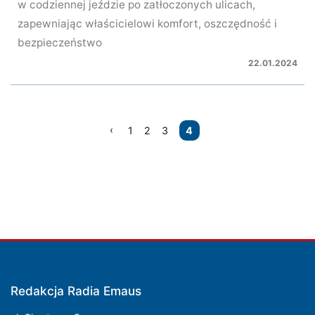
w codziennej jeździe po zatłoczonych ulicach,
zapewniając właścicielowi komfort, oszczędność i
bezpieczeństwo
22.01.2024
Nawigacja
1
2
3
4
po
wpisach
Redakcja Radia Emaus