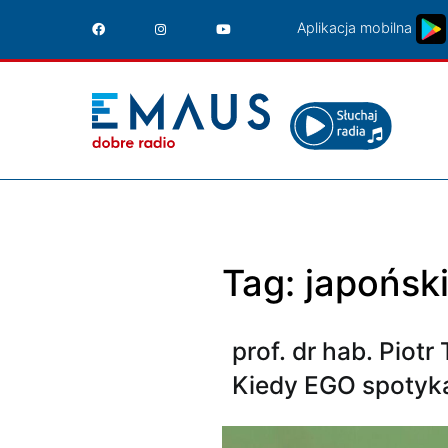
Przejdź
Aplikacja mobilna
do
treści
Tag:
japońsk
prof. dr hab. Piot
Kiedy EGO spotyk