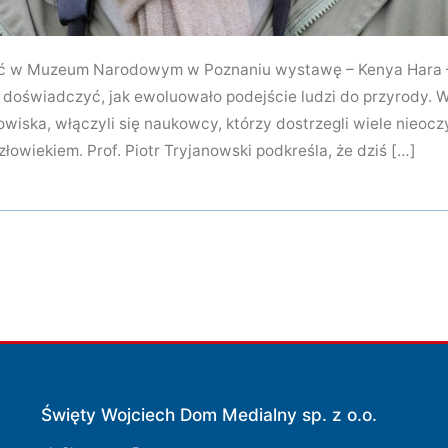
ać w Muzeum Narodowym w Poznaniu wystawę – Kenya Hara –
doświadczyć, jak ewoluowało podejście ludzi do przyrody. W 
owiska, włączyli się naukowcy, którzy dostrzegli wiele nieoc
owiekiem. Prof. Piotr Tryjanowski podkreśla, że dziś […]
Święty Wojciech Dom Medialny sp. z o.o.