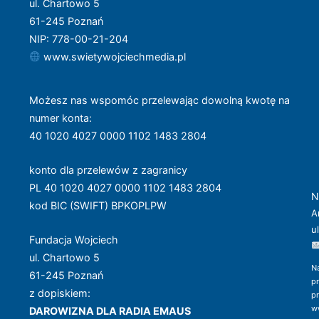
ul. Chartowo 5
61-245 Poznań
NIP: 778-00-21-204
www.swietywojciechmedia.pl
Możesz nas wspomóc przelewając dowolną kwotę na
numer konta
:
40 1020 4027 0000 1102 1483 2804
konto dla przelewów z zagranicy
PL 40 1020 4027 0000 1102 1483 2804
N
kod BIC (SWIFT) BPKOPLPW
A
u
Fundacja Wojciech
ul. Chartowo 5
N
61-245 Poznań
p
z dopiskiem:
p
w
DAROWIZNA DLA RADIA EMAUS