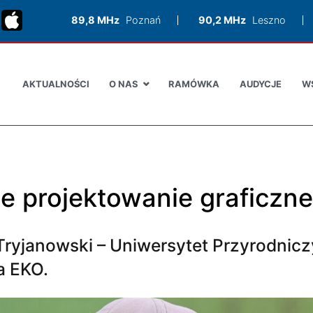
89,8 MHz
Poznań
90,2 MHz
Leszno
AKTUALNOŚCI
O NAS
RAMÓWKA
AUDYCJE
W
ie projektowanie graficzne
r Tryjanowski – Uniwersytet Przyrodnic
a EKO.