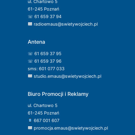
ul. Chartowo 5
61-245 Poznań
☏ 61 659 37 94
radioemaus@swietywojciech.pl
Antena
☏ 61 659 37 95
☏ 61 659 37 96
sms: 601 077 033
studio.emaus@swietywojciech.pl
Biuro Promocji i Reklamy
ul. Chartowo 5
61-245 Poznań
667 001 607
promocja.emaus@swietywojciech.pl