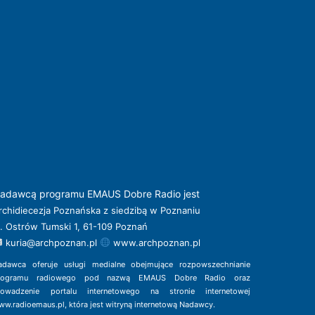
adawcą programu EMAUS Dobre Radio jest
rchidiecezja Poznańska z siedzibą w Poznaniu
l. Ostrów Tumski 1, 61-109 Poznań
kuria@archpoznan.pl
www.archpoznan.pl
adawca oferuje usługi medialne obejmujące rozpowszechnianie
rogramu radiowego pod nazwą EMAUS Dobre Radio oraz
rowadzenie portalu internetowego na stronie internetowej
ww.radioemaus.pl
, która jest witryną internetową Nadawcy.