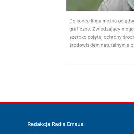
Do końca lipca można ogląd
graficzne. Zwiedzający mogą 
szeroko pojętej ochrony środ
środowiskiem naturalnym a czł
Redakcja Radia Emaus