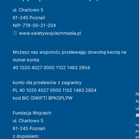
ul. Chartowo 5
61-245 Poznań
NIP: 778-00-21-204
www.swietywojciechmedia.pl
Możesz nas wspomóc przelewając dowolną kwotę na
numer konta
:
40 1020 4027 0000 1102 1483 2804
konto dla przelewów z zagranicy
PL 40 1020 4027 0000 1102 1483 2804
N
kod BIC (SWIFT) BPKOPLPW
A
u
Fundacja Wojciech
ul. Chartowo 5
N
61-245 Poznań
p
z dopiskiem:
p