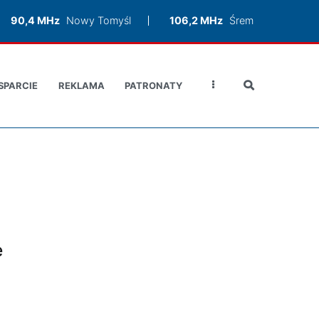
90,4 MHz
Nowy Tomyśl
106,2 MHz
Śrem
SPARCIE
REKLAMA
PATRONATY
e