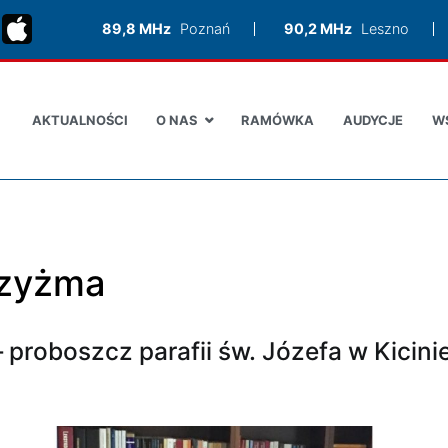
89,8 MHz
Poznań
90,2 MHz
Leszno
AKTUALNOŚCI
O NAS
RAMÓWKA
AUDYCJE
W
rzyżma
– proboszcz parafii św. Józefa w Kicini