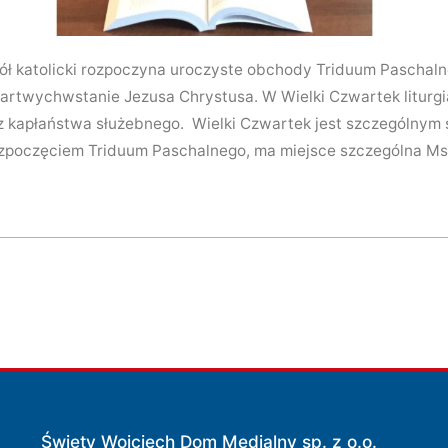
ół katolicki rozpoczyna uroczyste obchody Triduum Paschaln
artwychwstanie Jezusa Chrystusa. W Wielki Czwartek liturgia
az kapłaństwa służebnego. Wielki Czwartek jest szczególnym
zpoczęciem Triduum Paschalnego, ma miejsce szczególna Ms
Święty Wojciech Dom Medialny sp. z o.o.