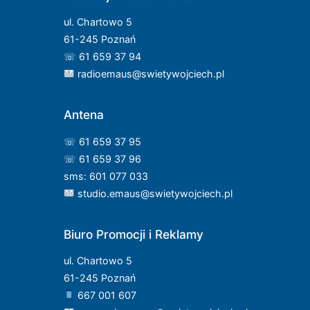
ul. Chartowo 5
61-245 Poznań
☏ 61 659 37 94
radioemaus@swietywojciech.pl
Antena
☏ 61 659 37 95
☏ 61 659 37 96
sms: 601 077 033
studio.emaus@swietywojciech.pl
Biuro Promocji i Reklamy
ul. Chartowo 5
61-245 Poznań
667 001 607