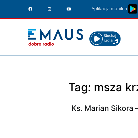
Przejdź
Aplikacja mobilna
do
treści
Tag:
msza k
Ks. Marian Sikora 