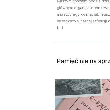
Naszym gościem będzie dziś (p
głównym organizatorem trwają
miasto”.Tegoroczna, jubileu
interdyscyplinarnej refleksji
[…]
Pamięć nie na spr