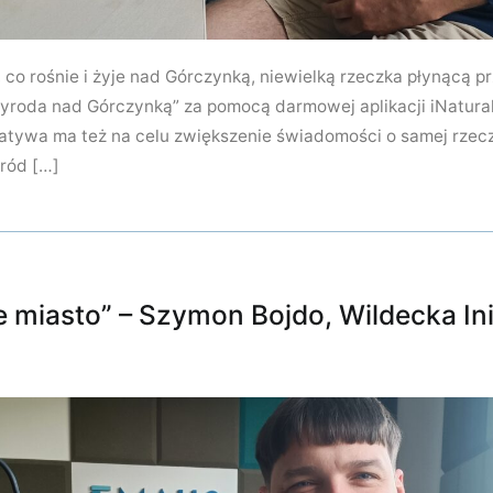
 co rośnie i żyje nad Górczynką, niewielką rzeczka płynącą p
yroda nad Górczynką” za pomocą darmowej aplikacji iNatural
jatywa ma też na celu zwiększenie świadomości o samej rzecz
ród […]
 miasto” – Szymon Bojdo, Wildecka In