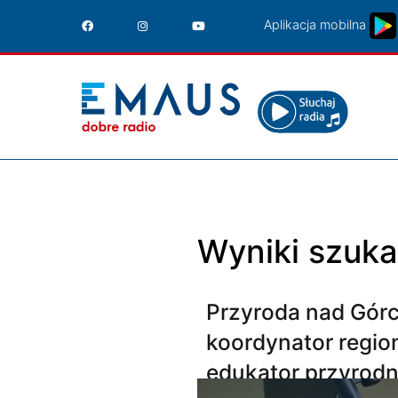
Przejdź
Aplikacja mobilna
do
treści
Wyniki szuka
Przyroda nad Górc
koordynator regio
edukator przyrodni