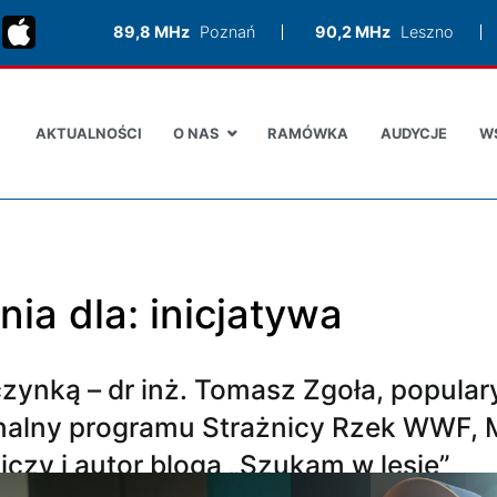
89,8 MHz
Poznań
90,2 MHz
Leszno
AKTUALNOŚCI
O NAS
RAMÓWKA
AUDYCJE
W
nia dla:
inicjatywa
zynką – dr inż. Tomasz Zgoła, popular
nalny programu Strażnicy Rzek WWF, Mi
czy i autor bloga „Szukam w lesie”