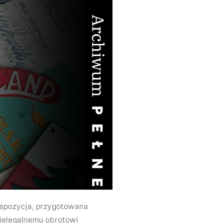
kspozycja, przygotowana
 nielegalnemu obrotowi