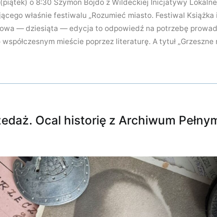
iątek) o 8:30 Szymon Bojdo z Wildeckiej Inicjatywy Lokalnej 
cego właśnie festiwalu „Rozumieć miasto. Festiwal Książka i
szowa — dziesiąta — edycja to odpowiedź na potrzebę prowad
 o współczesnym mieście poprzez literaturę. A tytuł „Grzeszne
zedaż. Ocal historię z Archiwum Pełny