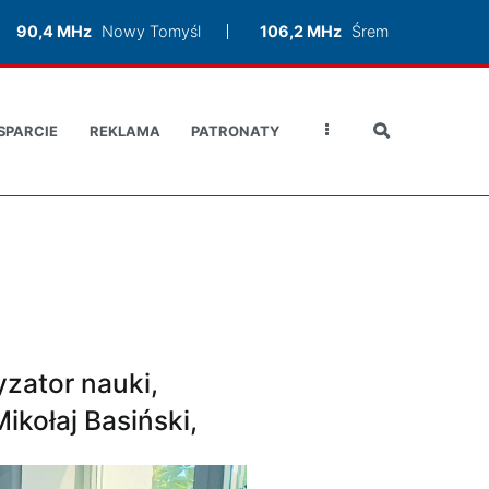
90,4 MHz
Nowy Tomyśl
106,2 MHz
Śrem
SPARCIE
REKLAMA
PATRONATY
yzator nauki,
kołaj Basiński,