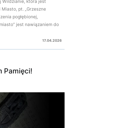
Wildzianie, która jest
 Miasto, pt. „Grzeszne
zenia pogłębionej,
 miasto” jest nawiązaniem do
17.04.2026
m Pamięci!