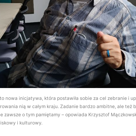
to nowa inicjatywa, która postawiła sobie za cel zebranie i 
owania nią w całym kraju. Zadanie bardzo ambitne, ale też 
nie zawsze o tym pamiętamy – opowiada Krzysztof Mączkowski
iskowy i kulturowy.