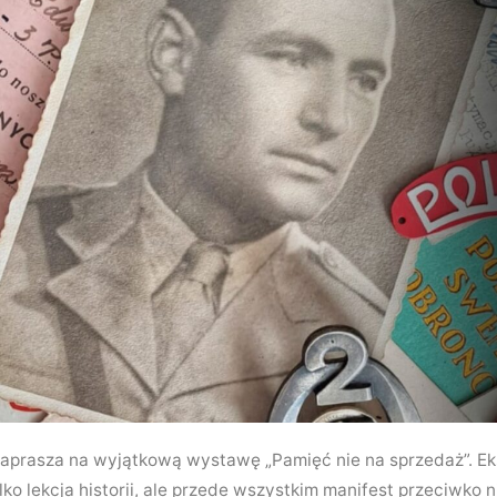
zaprasza na wyjątkową wystawę „Pamięć nie na sprzedaż”. E
lko lekcja historii, ale przede wszystkim manifest przeciwko