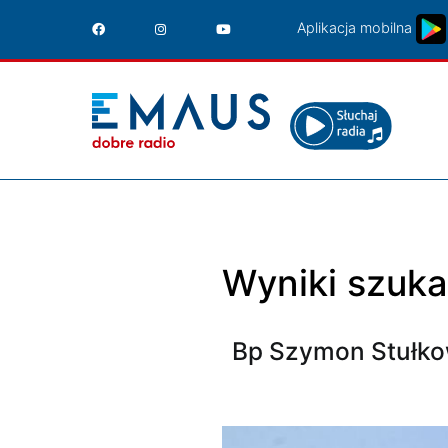
Przejdź
Aplikacja mobilna
do
treści
Wyniki szuka
Bp Szymon Stułko