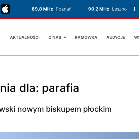
89,8 MHz
Poznań
90,2 MHz
Leszno
AKTUALNOŚCI
O NAS
RAMÓWKA
AUDYCJE
W
nia dla:
parafia
wski nowym biskupem płockim