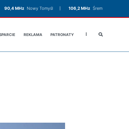
90,4 MHz
Nowy Tomyśl
106,2 MHz
Śrem
SPARCIE
REKLAMA
PATRONATY