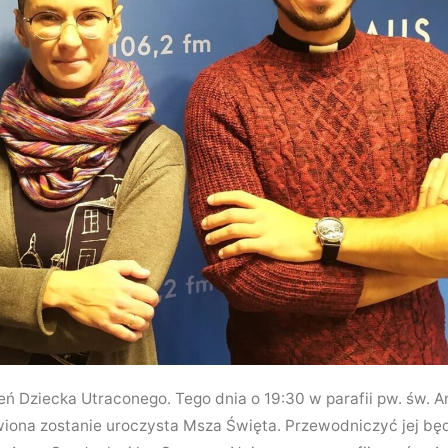
eń Dziecka Utraconego. Tego dnia o 19:30 w parafii pw. św.
wiona zostanie uroczysta Msza Święta. Przewodniczyć jej bę